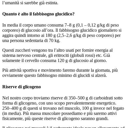
l’umanità si sarebbe già estinta.
Quanto è alto il fabbisogno glucidico?
In media il corpo umano consuma 7–8 g (0,1 – 0,12 g/kg di peso
corporeo) di glucosio all’ora. Il fabbisogno glucidico giornaliero si
aggira quindi intorno ai 180 g (2,5–2,6 g/kg di peso corporeo) per
una persona sedentaria di 70 kg.
Questi zuccheri vengono tra l’altro usati per fornire energia al
sistema nervoso centrale, gli eritrociti (globuli rossi) etc. Già
solamente il cervello consuma 120 g di glucosio al giorno.
Più attività sportiva e movimento faremo durante la giornata, più
ovviamente questo fabbisogno minimo di glucidi si alzerà.
Riserve di glicogeno
Nel nostro corpo troviamo riserve di 350–500 g di carboidrati sotto
forma di glicogeno, con uno scopo prevalentemente energetico.
250–400 g di questi si trovano nel muscolo, 100 g invece nel fegato
(in media). Più massa muscolare possediamo e più saremo attivi
fisicamente, più queste riserve di glicogeno saranno grandi.