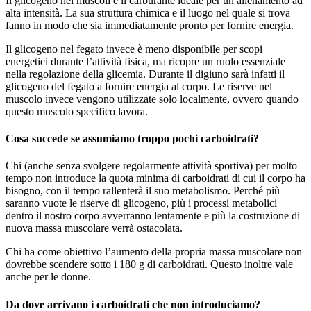
Il glicogeno nei muscoli è il carburante ideale per un allenamento ad
alta intensità. La sua struttura chimica e il luogo nel quale si trova
fanno in modo che sia immediatamente pronto per fornire energia.
Il glicogeno nel fegato invece è meno disponibile per scopi
energetici durante l’attività fisica, ma ricopre un ruolo essenziale
nella regolazione della glicemia. Durante il digiuno sarà infatti il
glicogeno del fegato a fornire energia al corpo. Le riserve nel
muscolo invece vengono utilizzate solo localmente, ovvero quando
questo muscolo specifico lavora.
Cosa succede se assumiamo troppo pochi carboidrati?
Chi (anche senza svolgere regolarmente attività sportiva) per molto
tempo non introduce la quota minima di carboidrati di cui il corpo ha
bisogno, con il tempo rallenterà il suo metabolismo. Perché più
saranno vuote le riserve di glicogeno, più i processi metabolici
dentro il nostro corpo avverranno lentamente e più la costruzione di
nuova massa muscolare verrà ostacolata.
Chi ha come obiettivo l’aumento della propria massa muscolare non
dovrebbe scendere sotto i 180 g di carboidrati. Questo inoltre vale
anche per le donne.
Da dove arrivano i carboidrati che non introduciamo?