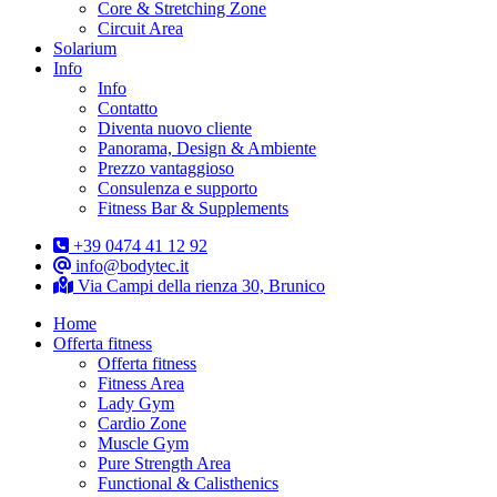
Core & Stretching Zone
Circuit Area
Solarium
Info
Info
Contatto
Diventa nuovo cliente
Panorama, Design & Ambiente
Prezzo vantaggioso
Consulenza e supporto
Fitness Bar & Supplements
+39 0474 41 12 92
info@bodytec.it
Via Campi della rienza 30, Brunico
Home
Offerta fitness
Offerta fitness
Fitness Area
Lady Gym
Cardio Zone
Muscle Gym
Pure Strength Area
Functional & Calisthenics