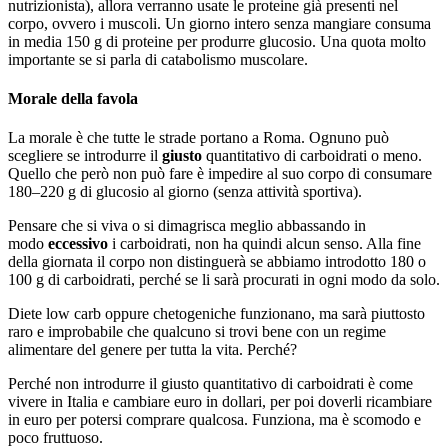
nutrizionista), allora verranno usate le proteine già presenti nel
corpo, ovvero i muscoli. Un giorno intero senza mangiare consuma
in media 150 g di proteine per produrre glucosio. Una quota molto
importante se si parla di catabolismo muscolare.
Morale della favola
La morale è che tutte le strade portano a Roma. Ognuno può
scegliere se introdurre il
giusto
quantitativo di carboidrati o meno.
Quello che però non può fare è impedire al suo corpo di consumare
180–220 g di glucosio al giorno (senza attività sportiva).
Pensare che si viva o si dimagrisca meglio abbassando in
modo
eccessivo
i carboidrati, non ha quindi alcun senso. Alla fine
della giornata il corpo non distinguerà se abbiamo introdotto 180 o
100 g di carboidrati, perché se li sarà procurati in ogni modo da solo.
Diete low carb oppure chetogeniche funzionano, ma sarà piuttosto
raro e improbabile che qualcuno si trovi bene con un regime
alimentare del genere per tutta la vita. Perché?
Perché non introdurre il giusto quantitativo di carboidrati è come
vivere in Italia e cambiare euro in dollari, per poi doverli ricambiare
in euro per potersi comprare qualcosa. Funziona, ma è scomodo e
poco fruttuoso.