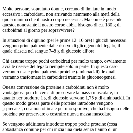
Molte persone, sopratutto donne, cercano di limitare in modo
eccessivo i carboidrati, non arrivando nemmeno alla metà della
quota minima che il nostro corpo necessita. Ma come è possibile
questo, nonostante il nostro corpo abbia bisogno di ca. 180 g di
carboidrati al giorno per sopravvivere?
In situazioni di digiuno (per le prime 12–16 ore) i glucidi necessari
vengono principalmente dalle riserve di glicogeno del fegato, il
quale rilascia nel sangue 7–8 g di glucosio all’ora.
Chi assume troppo pochi carboidrati per molto tempo, ovviamente
avrà le riserve del fegato riempite solo in parte. In questo caso
verranno usate principalmente proteine (aminoacidi), le quali
verranno trasformate in carboidrati tramite la gluconeogenesi.
Questa conversione da proteine a carboidrati non è molto
vantaggiosa per chi cerca di preservare la massa muscolare, in
quanto per produrre 1 g di glucosio servono 1,75 g di aminoacidi. In
questo modo grossa parte delle proteine introdotte vengono
„sprecate“, cosa non ottimale per uno sportivo, che ha bisogno delle
proteine per preservare o costruire nuova massa muscolare.
Se vengono addirittura introdotte troppo poche proteine (cosa
abbastanza comune per chi inizia una dieta senza l’aiuto di un