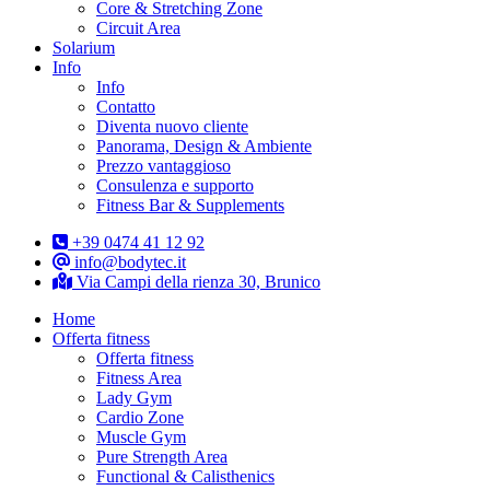
Core & Stretching Zone
Circuit Area
Solarium
Info
Info
Contatto
Diventa nuovo cliente
Panorama, Design & Ambiente
Prezzo vantaggioso
Consulenza e supporto
Fitness Bar & Supplements
+39 0474 41 12 92
info@bodytec.it
Via Campi della rienza 30, Brunico
Home
Offerta fitness
Offerta fitness
Fitness Area
Lady Gym
Cardio Zone
Muscle Gym
Pure Strength Area
Functional & Calisthenics