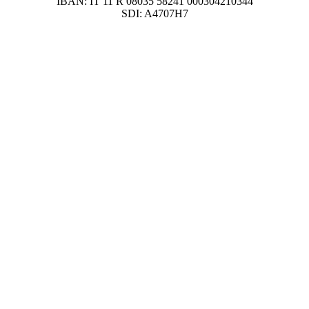
IBAN: IT 11 R 08035 58241 000304210344
SDI: A4707H7