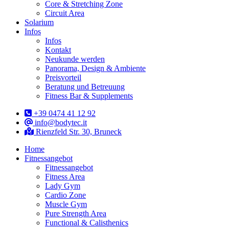
Core & Stretching Zone
Circuit Area
Solarium
Infos
Infos
Kontakt
Neukunde werden
Panorama, Design & Ambiente
Preisvorteil
Beratung und Betreuung
Fitness Bar & Supplements
+39 0474 41 12 92
info@bodytec.it
Rienzfeld Str. 30, Bruneck
Home
Fitnessangebot
Fitnessangebot
Fitness Area
Lady Gym
Cardio Zone
Muscle Gym
Pure Strength Area
Functional & Calisthenics