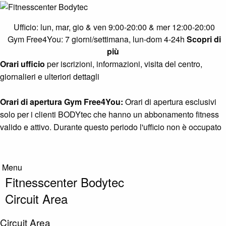
Cardio Zone
Ufficio: lun, mar, gio & ven 9:00-20:00 & mer 12:00-20:00
Muscle Gym
Gym Free4You: 7 giorni/settimana, lun-dom 4-24h
Scopri di
più
Pure Strength Area
Orari ufficio
per iscrizioni, informazioni, visita del centro,
Functional & Calisthenics
giornalieri e ulteriori dettagli
Core & Stretching Zone
Orari di apertura Gym Free4You:
Orari di apertura esclusivi
Circuit Area
solo per i clienti BODYtec che hanno un abbonamento fitness
valido e attivo. Durante questo periodo l'ufficio non è occupato
Solarium
Info
Menu
Info
Fitnesscenter Bodytec
Contatto
Circuit Area
Diventa nuovo cliente
Circuit Area