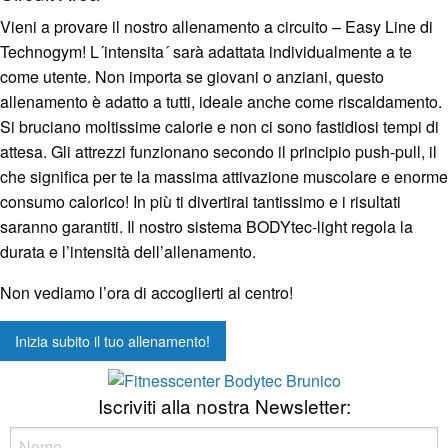
Panorama, Design & Ambiente
Vieni a provare il nostro allenamento a circuito – Easy Line di
Prezzo vantaggioso
Technogym! L´intensita´ sarà adattata individualmente a te
come utente. Non importa se giovani o anziani, questo
Consulenza e supporto
allenamento è adatto a tutti, ideale anche come riscaldamento.
Fitness Bar & Supplements
Si bruciano moltissime calorie e non ci sono fastidiosi tempi di
+39 0474 41 12 92
attesa. Gli attrezzi funzionano secondo il principio push-pull, il
info@bodytec.it
che significa per te la massima attivazione muscolare e enorme
Via Campi della rienza 30, Brunico
consumo calorico! In più ti divertirai tantissimo e i risultati
saranno garantiti. Il nostro sistema BODYtec-light regola la
durata e l’intensità dell’allenamento.
Non vediamo l’ora di accoglierti al centro!
Inizia subito il tuo allenamento!
Iscriviti alla nostra Newsletter: