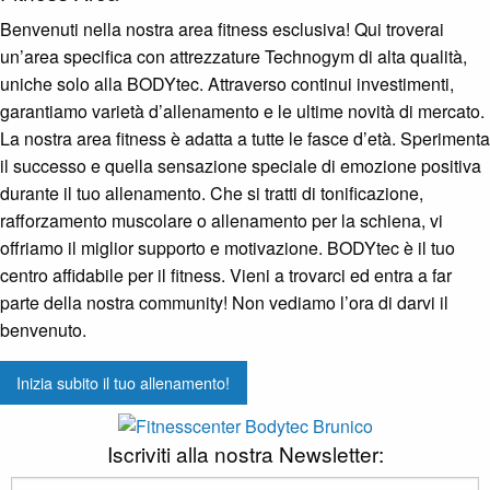
Panorama, Design & Ambiente
Benvenuti nella nostra area fitness esclusiva! Qui troverai
Prezzo vantaggioso
un’area specifica con attrezzature Technogym di alta qualità,
uniche solo alla BODYtec. Attraverso continui investimenti,
Consulenza e supporto
garantiamo varietà d’allenamento e le ultime novità di mercato.
Fitness Bar & Supplements
La nostra area fitness è adatta a tutte le fasce d’età. Sperimenta
+39 0474 41 12 92
il successo e quella sensazione speciale di emozione positiva
info@bodytec.it
durante il tuo allenamento. Che si tratti di tonificazione,
Via Campi della rienza 30, Brunico
rafforzamento muscolare o allenamento per la schiena, vi
offriamo il miglior supporto e motivazione. BODYtec è il tuo
centro affidabile per il fitness. Vieni a trovarci ed entra a far
parte della nostra community! Non vediamo l’ora di darvi il
benvenuto.
Inizia subito il tuo allenamento!
Iscriviti alla nostra Newsletter: