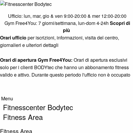
Cardio Zone
Ufficio: lun, mar, gio & ven 9:00-20:00 & mer 12:00-20:00
Muscle Gym
Gym Free4You: 7 giorni/settimana, lun-dom 4-24h
Scopri di
più
Pure Strength Area
Orari ufficio
per iscrizioni, informazioni, visita del centro,
Functional & Calisthenics
giornalieri e ulteriori dettagli
Core & Stretching Zone
Orari di apertura Gym Free4You:
Orari di apertura esclusivi
Circuit Area
solo per i clienti BODYtec che hanno un abbonamento fitness
valido e attivo. Durante questo periodo l'ufficio non è occupato
Solarium
Info
Menu
Info
Fitnesscenter Bodytec
Contatto
Fitness Area
Diventa nuovo cliente
Fitness Area