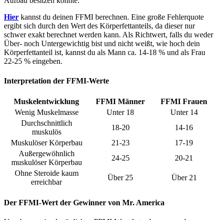
Aufbau besitzen könnte.
Hier
kannst du deinen FFMI berechnen. Eine große Fehlerquote
ergibt sich durch den Wert des Körperfettanteils, da dieser nur
schwer exakt berechnet werden kann. Als Richtwert, falls du weder
Über- noch Untergewichtig bist und nicht weißt, wie hoch dein
Körperfettanteil ist, kannst du als Mann ca. 14-18 % und als Frau
22-25 % eingeben.
Interpretation der FFMI-Werte
Muskelentwicklung
FFMI Männer
FFMI Frauen
Wenig Muskelmasse
Unter 18
Unter 14
Durchschnittlich
18-20
14-16
muskulös
Muskulöser Körperbau
21-23
17-19
Außergewöhnlich
24-25
20-21
muskulöser Körperbau
Ohne Steroide kaum
Über 25
Über 21
erreichbar
Der FFMI-Wert der Gewinner von Mr. America