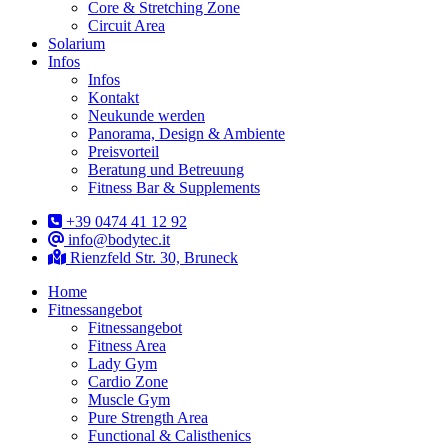
Core & Stretching Zone
Circuit Area
Solarium
Infos
Infos
Kontakt
Neukunde werden
Panorama, Design & Ambiente
Preisvorteil
Beratung und Betreuung
Fitness Bar & Supplements
+39 0474 41 12 92
info@bodytec.it
Rienzfeld Str. 30, Bruneck
Home
Fitnessangebot
Fitnessangebot
Fitness Area
Lady Gym
Cardio Zone
Muscle Gym
Pure Strength Area
Functional & Calisthenics