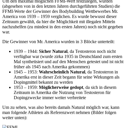
Um den maximal möglichen FFMI-Wert festzulegen, wurden
(abgesehen von in den letzten Jahren durchgeführten Studien) die
FFMI-Werte der Gewinner des Bodybuilding Wettbewerbes Mr.
America von 1939 – 1959 verglichen. Es wurde bewusst dieser
Zeitraum gewählt, da hier die Möglichkeit mit illegalen Mitteln
nachzuhelfen (zu mindest in den ersten Jahren) noch nicht gegeben
war.
Die Gewinner von Mr. America wurden in 3 Blöcke unterteilt:
1939 – 1944:
Sicher Natural
, da Testosteron noch nicht
verfügbar war (wurde zirka 1935 in Deutschland zum ersten
Mal synthetisiert und auf den Menschen getestet und ist nicht
früher als 1945 nach Amerika gekommen)
1945 – 1953:
Wahrscheinlich
Natural
, da Testosteron in
Amerika erst in dieser Zeit begann für seine Wirkungen als
Dopingmittel bekannt zu werden
1953 – 1959:
Möglicherweise
gedopt
, da sich in diesem
Zeitraum in Amerika die Nutzung von Testosteron für
Dopingzwecke immer weiter verbreitete
Um zu sehen, was also bereits damals Natural möglich war, kann
man folgende Athleten als Referenzwert nehmen (Bilder folgen
weiter unten):