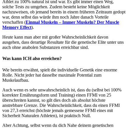
Athlet zu 100% natural ist und war. Es gibt immer einen Weg,
solche Tests zu umgehen. Zudem besteht keine Möglichkeit
nachzuweisen, ob jemand bereits in einem früheren Zeitraum gedopt
war, denn selbst das würde ihm noch Jahre danach Vorteile
verschaffen (
Einmal Muskeln – Immer Muskeln? Der Muscle
Memory Effect
).
Heute kann man aber mit großer Wahrscheinlichkeit davon
ausgehen, dass derartige Resultate für die genetische Elite unter uns
auch ohne anabolen Substanzen erreichbar sind.
Was kann ICH also erreichen?
Wie bereits erwähnt, spielt die individuelle Genetik eine enorme
Rolle. Nicht jeder hat dasselbe maximale Potential zum
Muskelaufbau.
Auch wenn es sehr unwahrscheinlich ist, dass du (selbst bei 100%
korrekter Ernährungsform und Training) einen FFMI von 25
überschreiten kannst, so gilt dies doch als absolut höchste
anstrebbare Grenze. Die Wahrscheinlichkeit, dass du einen FFMI
von 27,3 erreichst (höchste jemals gemessene FFMI eines mit
Sicherheit Naturalen Athleten), ist praktisch Null.
Aber Achtung, selbst wenn du dich Nahe deinem genetischen