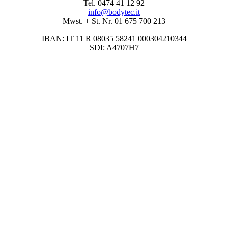
Tel. 0474 41 12 92
info@bodytec.it
Mwst. + St. Nr. 01 675 700 213
IBAN: IT 11 R 08035 58241 000304210344
SDI: A4707H7