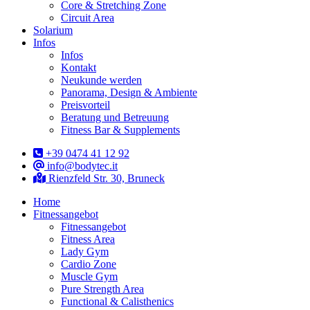
Core & Stretching Zone
Circuit Area
Solarium
Infos
Infos
Kontakt
Neukunde werden
Panorama, Design & Ambiente
Preisvorteil
Beratung und Betreuung
Fitness Bar & Supplements
+39 0474 41 12 92
info@bodytec.it
Rienzfeld Str. 30, Bruneck
Home
Fitnessangebot
Fitnessangebot
Fitness Area
Lady Gym
Cardio Zone
Muscle Gym
Pure Strength Area
Functional & Calisthenics