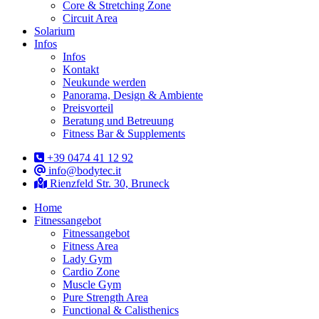
Core & Stretching Zone
Circuit Area
Solarium
Infos
Infos
Kontakt
Neukunde werden
Panorama, Design & Ambiente
Preisvorteil
Beratung und Betreuung
Fitness Bar & Supplements
+39 0474 41 12 92
info@bodytec.it
Rienzfeld Str. 30, Bruneck
Home
Fitnessangebot
Fitnessangebot
Fitness Area
Lady Gym
Cardio Zone
Muscle Gym
Pure Strength Area
Functional & Calisthenics