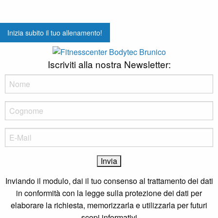
Panorama, Design & Ambiente
Prezzo vantaggioso
Inizia subito il tuo allenamento!
Consulenza e supporto
Fitness Bar & Supplements
Iscriviti alla nostra Newsletter:
+39 0474 41 12 92
info@bodytec.it
Via Campi della rienza 30, Brunico
Inviando il modulo, dai il tuo consenso al trattamento dei dati
in conformità con la legge sulla protezione dei dati per
elaborare la richiesta, memorizzarla e utilizzarla per futuri
scopi informativi