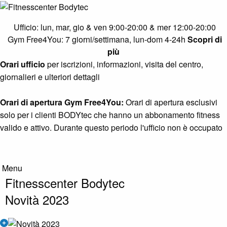
Cardio Zone
Ufficio: lun, mar, gio & ven 9:00-20:00 & mer 12:00-20:00
Muscle Gym
Gym Free4You: 7 giorni/settimana, lun-dom 4-24h
Scopri di
più
Pure Strength Area
Orari ufficio
per iscrizioni, informazioni, visita del centro,
Functional & Calisthenics
giornalieri e ulteriori dettagli
Core & Stretching Zone
Orari di apertura Gym Free4You:
Orari di apertura esclusivi
Circuit Area
solo per i clienti BODYtec che hanno un abbonamento fitness
valido e attivo. Durante questo periodo l'ufficio non è occupato
Solarium
Info
Menu
Info
Fitnesscenter Bodytec
Contatto
Novità 2023
Diventa nuovo cliente