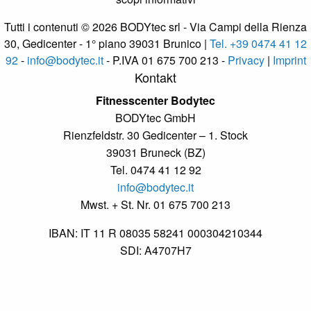
Tutti i contenuti © 2026 BODYtec srl - Via Campi della Rienza
30, Gedicenter - 1° piano 39031 Brunico |
Tel. +39 0474 41 12
92
-
info@bodytec.it
- P.IVA 01 675 700 213 -
Privacy
|
Imprint
Kontakt
Fitnesscenter Bodytec
BODYtec GmbH
Rienzfeldstr. 30 Gedicenter – 1. Stock
39031 Bruneck (BZ)
Tel. 0474 41 12 92
info@bodytec.it
Mwst. + St. Nr. 01 675 700 213
IBAN: IT 11 R 08035 58241 000304210344
SDI: A4707H7