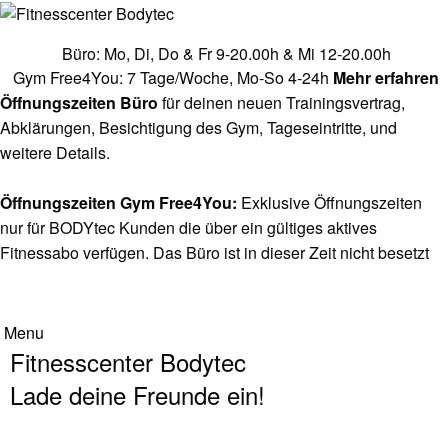
Cardio Zone
Büro: Mo, Di, Do & Fr 9-20.00h & Mi 12-20.00h
Muscle Gym
Gym Free4You: 7 Tage/Woche, Mo-So 4-24h
Mehr erfahren
Öffnungszeiten Büro
für deinen neuen Trainingsvertrag,
Pure Strength Area
Abklärungen, Besichtigung des Gym, Tageseintritte, und
Functional & Calisthenics
weitere Details.
Core & Stretching Zone
Öffnungszeiten Gym Free4You:
Exklusive Öffnungszeiten
Circuit Area
nur für BODYtec Kunden die über ein gültiges aktives
Fitnessabo verfügen. Das Büro ist in dieser Zeit nicht besetzt
Solarium
Infos
Menu
Infos
Fitnesscenter Bodytec
Kontakt
Lade deine Freunde ein!
Neukunde werden