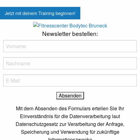
Panorama, Design & Ambiente
Preisvorteil
Jetzt mit deinem Training beginnen!
Beratung und Betreuung
Newsletter bestellen:
Fitness Bar & Supplements
+39 0474 41 12 92
info@bodytec.it
Rienzfeld Str. 30, Bruneck
Mit dem Absenden des Formulars erteilen Sie Ihr
Einverständnis für die Datenverarbeitung laut
Datenschutzgesetz zur Verarbeitung der Anfrage,
Speicherung und Verwendung für zukünftige
Informationszwecke