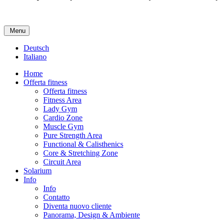
Menu
Deutsch
Italiano
Home
Offerta fitness
Offerta fitness
Fitness Area
Lady Gym
Cardio Zone
Muscle Gym
Pure Strength Area
Functional & Calisthenics
Core & Stretching Zone
Circuit Area
Solarium
Info
Info
Contatto
Diventa nuovo cliente
Panorama, Design & Ambiente