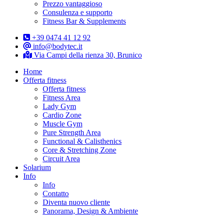
Prezzo vantaggioso
Consulenza e supporto
Fitness Bar & Supplements
+39 0474 41 12 92
info@bodytec.it
Via Campi della rienza 30, Brunico
Home
Offerta fitness
Offerta fitness
Fitness Area
Lady Gym
Cardio Zone
Muscle Gym
Pure Strength Area
Functional & Calisthenics
Core & Stretching Zone
Circuit Area
Solarium
Info
Info
Contatto
Diventa nuovo cliente
Panorama, Design & Ambiente