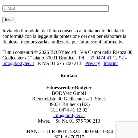
Inviando il modulo, dai il tuo consenso al trattamento dei dati in
conformità con la legge sulla protezione dei dati per elaborare la
richiesta, memorizzarla e utilizzarla per futuri scopi informativi
Tutti i contenuti © 2026 BODYtec srl - Via Campi della Rienza 30,
Gedicenter - 1° piano 39031 Brunico |
Tel. +39 0474 41 12 92
-
info@bodytec.it
- P.IVA 01 675 700 213 -
Privacy
|
Imprint
Kontakt
Fitnesscenter Bodytec
BODYtec GmbH
Rienzfeldstr. 30 Gedicenter – 1. Stock
39031 Bruneck (BZ)
Tel. 0474 41 12 92
info@bodytec.it
Mwst. + St. Nr. 01 675 700 213
IBAN: IT 11 R 08035 58241 000304210344
SDI: A4707H7