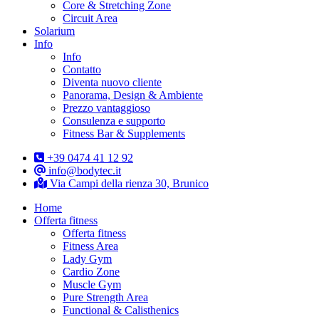
Core & Stretching Zone
Circuit Area
Solarium
Info
Info
Contatto
Diventa nuovo cliente
Panorama, Design & Ambiente
Prezzo vantaggioso
Consulenza e supporto
Fitness Bar & Supplements
+39 0474 41 12 92
info@bodytec.it
Via Campi della rienza 30, Brunico
Home
Offerta fitness
Offerta fitness
Fitness Area
Lady Gym
Cardio Zone
Muscle Gym
Pure Strength Area
Functional & Calisthenics