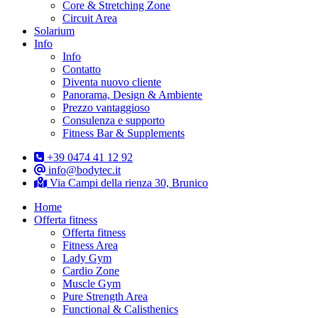
Core & Stretching Zone
Circuit Area
Solarium
Info
Info
Contatto
Diventa nuovo cliente
Panorama, Design & Ambiente
Prezzo vantaggioso
Consulenza e supporto
Fitness Bar & Supplements
+39 0474 41 12 92
info@bodytec.it
Via Campi della rienza 30, Brunico
Home
Offerta fitness
Offerta fitness
Fitness Area
Lady Gym
Cardio Zone
Muscle Gym
Pure Strength Area
Functional & Calisthenics