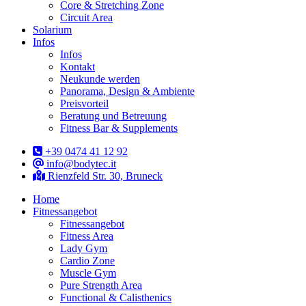
Core & Stretching Zone
Circuit Area
Solarium
Infos
Infos
Kontakt
Neukunde werden
Panorama, Design & Ambiente
Preisvorteil
Beratung und Betreuung
Fitness Bar & Supplements
+39 0474 41 12 92
info@bodytec.it
Rienzfeld Str. 30, Bruneck
Home
Fitnessangebot
Fitnessangebot
Fitness Area
Lady Gym
Cardio Zone
Muscle Gym
Pure Strength Area
Functional & Calisthenics