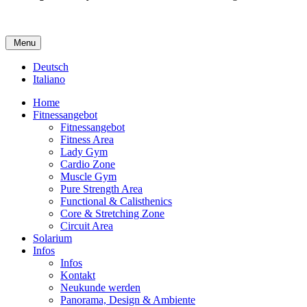
Menu
Deutsch
Italiano
Home
Fitnessangebot
Fitnessangebot
Fitness Area
Lady Gym
Cardio Zone
Muscle Gym
Pure Strength Area
Functional & Calisthenics
Core & Stretching Zone
Circuit Area
Solarium
Infos
Infos
Kontakt
Neukunde werden
Panorama, Design & Ambiente