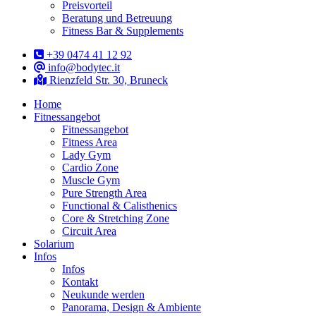
Preisvorteil
Beratung und Betreuung
Fitness Bar & Supplements
+39 0474 41 12 92
info@bodytec.it
Rienzfeld Str. 30, Bruneck
Home
Fitnessangebot
Fitnessangebot
Fitness Area
Lady Gym
Cardio Zone
Muscle Gym
Pure Strength Area
Functional & Calisthenics
Core & Stretching Zone
Circuit Area
Solarium
Infos
Infos
Kontakt
Neukunde werden
Panorama, Design & Ambiente