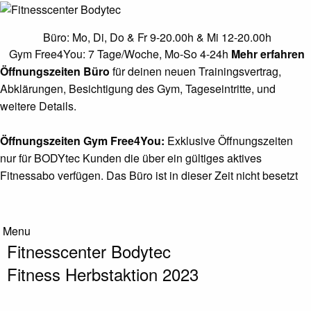
Cardio Zone
Büro: Mo, Di, Do & Fr 9-20.00h & Mi 12-20.00h
Muscle Gym
Gym Free4You: 7 Tage/Woche, Mo-So 4-24h
Mehr erfahren
Öffnungszeiten Büro
für deinen neuen Trainingsvertrag,
Pure Strength Area
Abklärungen, Besichtigung des Gym, Tageseintritte, und
Functional & Calisthenics
weitere Details.
Core & Stretching Zone
Öffnungszeiten Gym Free4You:
Exklusive Öffnungszeiten
Circuit Area
nur für BODYtec Kunden die über ein gültiges aktives
Fitnessabo verfügen. Das Büro ist in dieser Zeit nicht besetzt
Solarium
Infos
Menu
Infos
Fitnesscenter Bodytec
Kontakt
Fitness Herbstaktion 2023
Neukunde werden