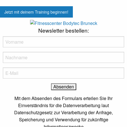
Panorama, Design & Ambiente
Preisvorteil
Jetzt mit deinem Training beginnen!
Beratung und Betreuung
Newsletter bestellen:
Fitness Bar & Supplements
+39 0474 41 12 92
info@bodytec.it
Rienzfeld Str. 30, Bruneck
Mit dem Absenden des Formulars erteilen Sie Ihr
Einverständnis für die Datenverarbeitung laut
Datenschutzgesetz zur Verarbeitung der Anfrage,
Speicherung und Verwendung für zukünftige
Informationszwecke