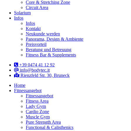
Core & Stretching Zone
Circuit Area
Solarium
Infos
Infos
Kontakt
Neukunde werden
Panorama, Design & Ambiente
Preisvorteil
Beratung und Betreuung
Fitness Bar & Supplements
+39 0474 41 12 92
info@bodytec.it
Rienzfeld Str. 30, Bruneck
Home
Fitnessangebot
Fitnessangebot
Fitness Area
Lady Gym
Cardio Zone
Muscle Gym
Pure Strength Area
Functional & Calisthenics